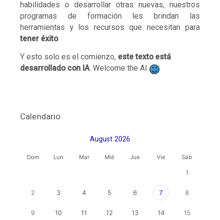
habilidades o desarrollar otras nuevas, nuestros
programas de formación les brindan las
herramientas y los recursos que necesitan para
tener éxito
.
Y esto solo es el comienzo,
este texto está
desarrollado con IA
. Welcome the AI
Salta Calendario
Calendario
August 2026
Domingo
Lunes
Martes
Miércoles
Jueves
Viernes
Sábado
Dom
Lun
Mar
Mié
Jue
Vie
Sáb
Sin eventos
1
Sin eventos, Friday
Sin eventos, Sunday, 2 August
Sin eventos, Monday, 3 August
Sin eventos, Tuesday, 4 August
Sin eventos, Wednesday, 5 August
Sin eventos, Thursday, 6 A
Sin eventos
2
3
4
5
6
8
7
Sin eventos, Sunday, 9 August
Sin eventos, Monday, 10 August
Sin eventos, Tuesday, 11 August
Sin eventos, Wednesday, 12 August
Sin eventos, Thursday, 13 A
Sin eventos, Friday,
Sin eventos
9
10
11
12
13
14
15