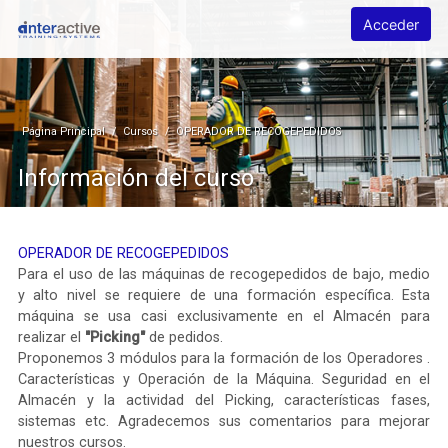
Salta al contenido principal
INTERACTIVE Formación Ocupacional y Corporativa
Acceder
Página Principal
Cursos
OPERADOR DE RECOGEPEDIDOS
Información del curso
OPERADOR DE RECOGEPEDIDOS
Para el uso de las máquinas de recogepedidos de bajo, medio
y alto nivel se requiere de una formación específica. Esta
máquina se usa casi exclusivamente en el Almacén para
realizar el
"Picking"
de pedidos.
Proponemos 3 módulos para la formación de los Operadores .
Características y Operación de la Máquina. Seguridad en el
Almacén y la actividad del Picking, características fases,
sistemas etc. Agradecemos sus comentarios para mejorar
nuestros cursos.